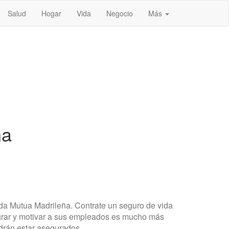
Salud
Hogar
Vida
Negocio
Más
ña
da Mutua Madrileña. Contrate un seguro de vida
ntegrar y motivar a sus empleados es mucho más
drán estar asegurados.